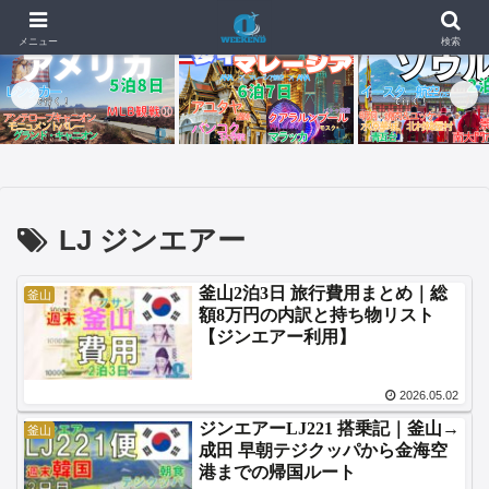
📰 新着記事
🇺🇸🇬🇺【4日目・最終日】イパオビーチでモンスターバーガー
2026.07.04
メニュー
検索
LJ ジンエアー
釜山2泊3日 旅行費用まとめ｜総
釜山
額8万円の内訳と持ち物リスト
【ジンエアー利用】
2026.05.02
ジンエアーLJ221 搭乗記｜釜山→
釜山
成田 早朝テジクッパから金海空
港までの帰国ルート