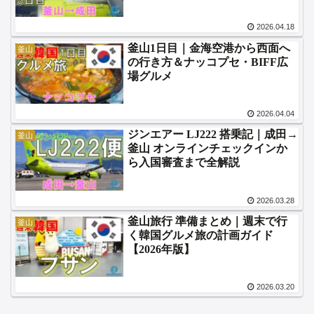
2026.04.18
釜山1日目｜金海空港から西面へ
釜山
の行き方＆ナッコプセ・BIFF広
場グルメ
2026.04.04
ジンエアー LJ222 搭乗記｜成田→
釜山
釜山 オンラインチェックインか
ら入国審査まで全解説
2026.03.28
釜山旅行 準備まとめ｜週末で行
釜山
く韓国グルメ旅の計画ガイド
【2026年版】
2026.03.20