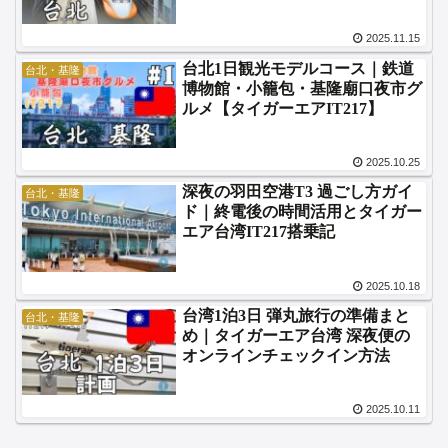
2025.11.15
台北1日観光モデルコース｜鉄道
台北・基隆
博物館・小籠包・基隆廟口夜市グ
ルメ【タイガーエアIT217】
2025.10.25
深夜の羽田空港T3 過ごし方ガイ
台北・基隆
ド｜終電後の時間活用とタイガー
エア台湾IT217搭乗記
2025.10.18
台湾1泊3日 弾丸旅行の準備まと
台北・基隆
め｜タイガーエア台湾 深夜便の
オンラインチェックイン方法
2025.10.11