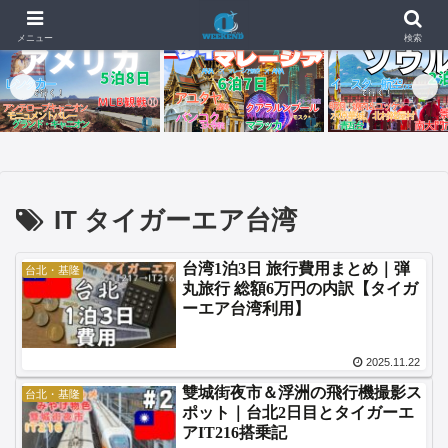
📰 新着記事
🇺🇸🇬🇺【4日目・最終日】イパオビーチでモンスターバーガー
2026.07.04
メニュー
検索
IT タイガーエア台湾
台湾1泊3日 旅行費用まとめ｜弾
台北・基隆
丸旅行 総額6万円の内訳【タイガ
ーエア台湾利用】
2025.11.22
雙城街夜市＆浮洲の飛行機撮影ス
台北・基隆
ポット｜台北2日目とタイガーエ
アIT216搭乗記