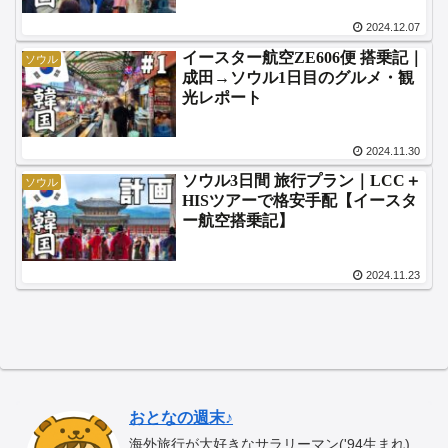
2024.12.07
イースター航空ZE606便 搭乗記｜
ソウル
成田→ソウル1日目のグルメ・観
光レポート
2024.11.30
ソウル3日間 旅行プラン｜LCC＋
ソウル
HISツアーで格安手配【イースタ
ー航空搭乗記】
2024.11.23
おとなの週末♪
海外旅行が大好きなサラリーマン('94生まれ)