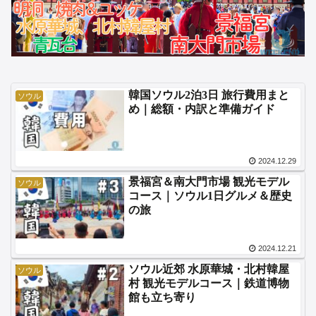
韓国ソウル2泊3日 旅行費用まと
ソウル
め｜総額・内訳と準備ガイド
2024.12.29
景福宮＆南大門市場 観光モデル
ソウル
コース｜ソウル1日グルメ＆歴史
の旅
2024.12.21
ソウル近郊 水原華城・北村韓屋
ソウル
村 観光モデルコース｜鉄道博物
館も立ち寄り