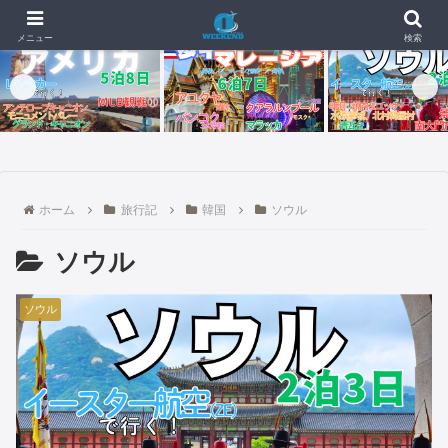
📰 新着記事
🇺🇸🇬🇺【4日目・最終日】イパオビーチでモンスターバーガー、
26.07.04
メニュー
検索
ホーム
旅行記
韓国
ソウル
ソウル
ソウル