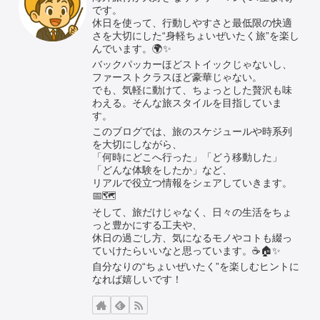
です。
休日を使って、行動しやすさと最低限の快適
さを大切にした“身軽ちょいぜいたく旅”を楽し
んでいます。🌍✨
バックパッカーほどストイックじゃないし、
ファーストクラスほど豪華じゃない。
でも、気軽に動けて、ちょっとした贅沢も味
わえる。そんな旅スタイルを目指していま
す。
このブログでは、旅のスケジュールや時系列
を大切にしながら、
「何時にどこへ行った」「どう移動した」
「どんな体験をしたか」など、
リアルで役立つ情報をシェアしていきます。
📅🗺️
そして、旅だけじゃなく、日々の生活をちょ
っと豊かにする工夫や、
休日の過ごし方、気になるモノやコトも綴っ
ていけたらいいなと思っています。☕🏠✨
自分なりの“ちょいぜいたく”を楽しむヒントに
なれば嬉しいです！