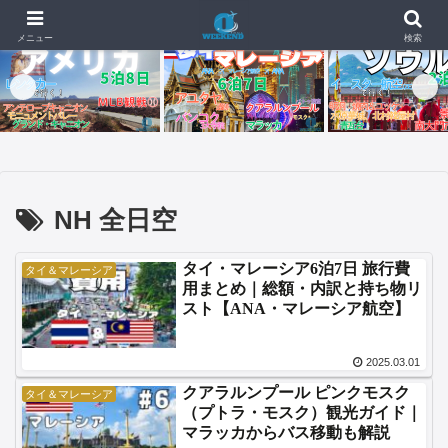
📰 新着記事
🇺🇸🇬🇺【4日目・最終日】イパオビーチでモンスターバーガー
2026.07.04
メニュー
検索
NH 全日空
タイ・マレーシア6泊7日 旅行費
タイ＆マレーシア
用まとめ｜総額・内訳と持ち物リ
スト【ANA・マレーシア航空】
2025.03.01
クアラルンプール ピンクモスク
タイ＆マレーシア
（プトラ・モスク）観光ガイド｜
マラッカからバス移動も解説