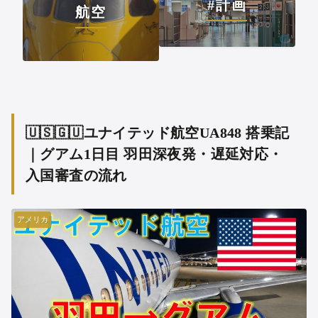
#計画
航空
🇺🇸🇬🇺ユナイテッド航空UA848 搭乗記
｜グアム1日目 羽田深夜発・遅延対応・
入国審査の流れ
アメリカ