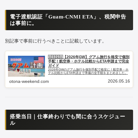
電子渡航認証「Guam-CNMI ETA」、税関申告
は事前に。
別記事で事前に行うべきことに記載しています。
🇺🇸🇬🇺【2026年GW】グアム旅行を格安で個別
手配！航空券・ホテル比較からETA申請まで完全
ガイド
2026年GWのグアム旅行を個別手配で格安に！航空券・ホ
テル比較からETA申請まで準備の全手順をまとめました。
2026.05.16
otona-weekend.com
搭乗当日｜仕事終わりでも間に合うスケジュー
ル