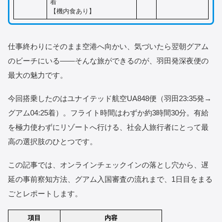
着
【機内食あり】
仕事終わりにそのまま空港へ向かい、気づいたら翌朝グアム
のビーチにいる——そんな旅ができるのが、羽田発深夜便の
最大の魅力です。
今回搭乗したのはユナイテッド航空UA848便（羽田23:35発→
グアム04:25着）。フライト時間はわずか約3時間30分。有給
を極力使わずにリゾートへ行ける、社会人旅行者にとって最
高の選択肢のひとつです。
この記事では、オンラインチェックインの落とし穴から、遅
延の事前察知方法、グアム入国審査の流れまで、1日目をまる
ごとレポートします。
項目
内容