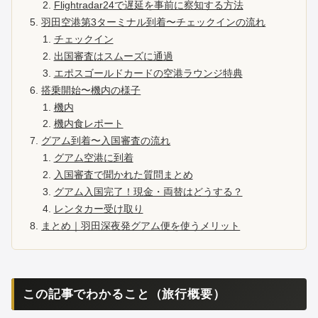
Flightradar24で遅延を事前に察知する方法
羽田空港第3ターミナル到着〜チェックインの流れ
チェックイン
出国審査はスムーズに通過
エポスゴールドカードの空港ラウンジ特典
搭乗開始〜機内の様子
機内
機内食レポート
グアム到着〜入国審査の流れ
グアム空港に到着
入国審査で聞かれた質問まとめ
グアム入国完了！現金・両替はどうする？
レンタカー受け取り
まとめ｜羽田深夜発グアム便を使うメリット
この記事でわかること（旅行概要）