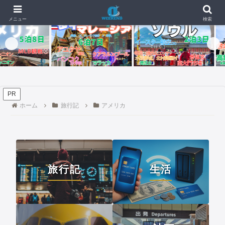
泊4日｜4人個別手配の旅行費用を全公開【2026年】ユナイテッド航空利用
📰 新着記事
›
メニュー
検索
PR
ホーム
旅行記
アメリカ
旅行記
生活