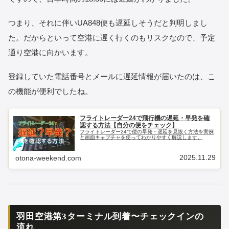
つまり、それに伴いUA848便も遅延しそうだと判明しまし
た。だからといって空港に遅く行くのもリスクなので、予定
通り空港に向かいます。
登録していた電話番号とメールに遅延情報が届いたのは、こ
の機能が便利でしたね。
フライトレーダー24で飛行機の遅延・早発を確
認する方法【自分の便をチェック】
フライトレーダー24で便の早発・遅延を見抜く方法を実例
と画面キャプチャを使ってわかりやすく解説します。
2025.11.29
otona-weekend.com
羽田空港第3ターミナル到着〜チェックインの
流れ