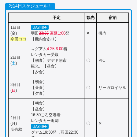
2泊4日スケジュール！
予定
観光
宿泊
1日目
UA848✈
(金)
羽田
23:35
遅延1:00
発
✕
機内
今回
ココ
【機内食あり】
→グアム
4:25
6:00
着
レンタカー受取
2日目
【朝食】デデド朝市
〇
PIC
(
土
)
観光、【昼食】
【夕食】
【朝食】
3日目
【昼食】
〇
リーガロイヤル
(
日
)
【夕食】
【朝食】
【昼食】
16:30ごろ空港着
4日目
レンタカー返却
(月)
〇
✕
UA849✈
※有給
グアム19:30発→羽田22:30