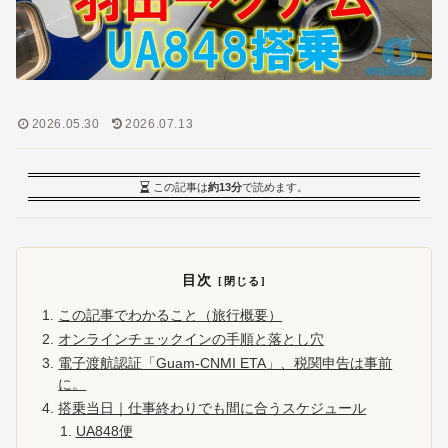
2026.05.30
2026.07.13
この記事は
約13分
で読めます。
目次
この記事でわかること（旅行概要）
オンラインチェックインの手順と落とし穴
電子渡航認証「Guam-CNMI ETA」、税関申告は事前
に。
搭乗当日｜仕事終わりでも間に合うスケジュール
UA848便