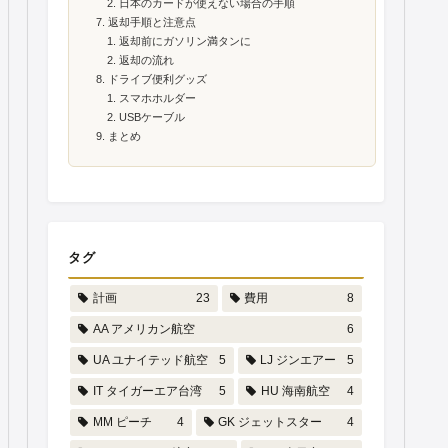
日本のカードが使えない場合の手順
返却手順と注意点
返却前にガソリン満タンに
返却の流れ
ドライブ便利グッズ
スマホホルダー
USBケーブル
まとめ
タグ
計画
23
費用
8
AA アメリカン航空
6
UA ユナイテッド航空
5
LJ ジンエアー
5
IT タイガーエア台湾
5
HU 海南航空
4
MM ピーチ
4
GK ジェットスター
4