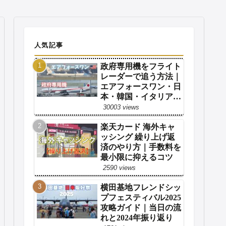
人気記事
政府専用機をフライト
レーダーで追う方法｜
エアフォースワン・日
本・韓国・イタリア・
フランス対応【2026年
30003 views
版】
楽天カード 海外キャ
ッシング 繰り上げ返
済のやり方｜手数料を
最小限に抑えるコツ
2590 views
横田基地フレンドシッ
プフェスティバル2025
攻略ガイド｜当日の流
れと2024年振り返り