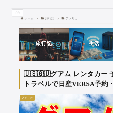
PR
ホーム
旅行記
アメリカ
旅行記
生活
🇺🇸🇬🇺グアム レンタ
トラベルで日産VERSA予約
アメリカ