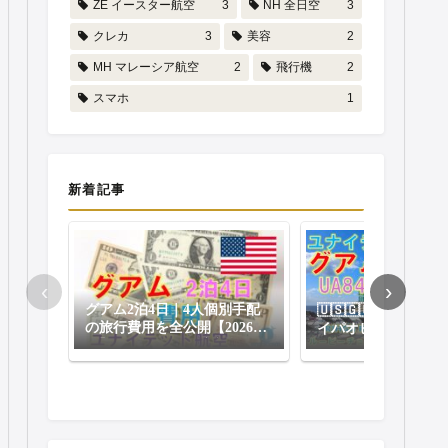
ZE イースター航空
3
NH 全日空
3
クレカ
3
美容
2
MH マレーシア航空
2
飛行機
2
スマホ
1
新着記事
‹
›
グアム2泊4日｜4人個別手配
🇺🇸🇬🇺【4日目
の旅行費用を全公開【2026
イパオビーチでモン
年】ユナイテッド航空利用
ーガー、チャモロプ
食べてユナイテッド
アム→羽田へUA84