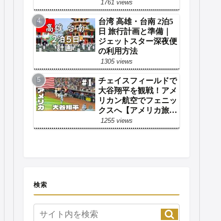
1761 views
台湾 高雄・台南 2泊5
日 旅行計画と準備｜
ジェットスター深夜便
の利用方法
1305 views
チェイスフィールドで
大谷翔平を観戦！アメ
リカン航空でフェニッ
クスへ【アメリカ旅行
1日目】
1255 views
検索