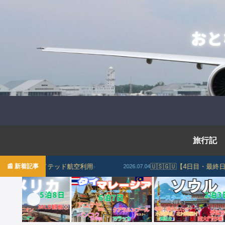
旅行記
ナイテッド航空利用
📰 新着記事
›
🇺🇸🇬🇺【4日目・最終日】イパ
2026.07.04