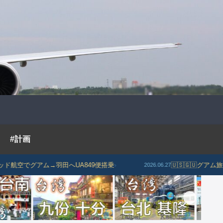
#計画
ム→羽田へUA849便搭乗
›
🇺🇸🇬🇺グアム旅行記｜RIHG
2026.06.27