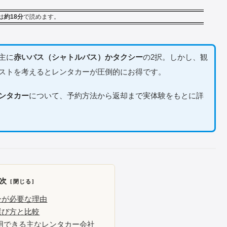
は
約18分
で読めます。
主に
赤いバス（シャトルバス）かタクシー
の2択。しかし、観
ストを考えるとレンタカーが圧倒的にお得です。
ンタカー
について、予約方法から返却まで実体験をもとに詳
次
ーが必要な理由
選び方と比較
用できる主なレンタカー会社