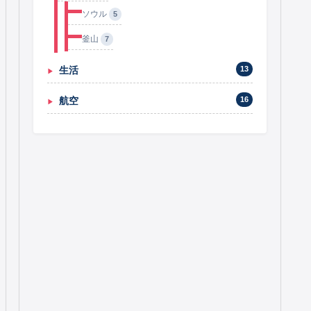
ソウル
5
釜山
7
生活
13
航空
16