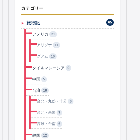
カテゴリー
旅行記
65
アメリカ
21
アリゾナ
11
グアム
10
タイ＆マレーシア
9
中国
5
台湾
18
台北・九份・十分
6
台北・基隆
7
高雄・台南
6
韓国
12