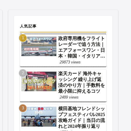
人気記事
政府専用機をフライト
レーダーで追う方法｜
エアフォースワン・日
本・韓国・イタリア・
フランス対応【2026年
29873 views
版】
楽天カード 海外キャ
ッシング 繰り上げ返
済のやり方｜手数料を
最小限に抑えるコツ
2489 views
横田基地フレンドシッ
プフェスティバル2025
攻略ガイド｜当日の流
れと2024年振り返り