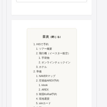
目次
HISで予約
ツアー概要
飛行機（イースター航空）
手荷物
オンラインチェックイン
ホテル
準備
NAVERマップ
空港線AREX予約
klook
AREX
韓国KoRail予約
現地通貨
simカード