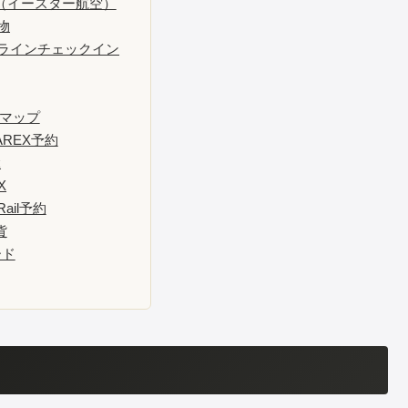
（イースター航空）
物
ラインチェックイン
Rマップ
REX予約
k
X
ail予約
貨
ード