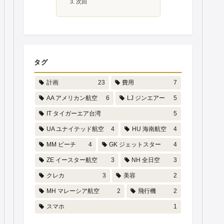
次回
タグ
計画
23
費用
7
AA アメリカン航空
6
LJ ジンエアー
5
IT タイガーエア台湾
5
UA ユナイテッド航空
4
HU 海南航空
4
MM ピーチ
4
GK ジェットスター
4
ZE イースター航空
3
NH 全日空
3
クレカ
3
美容
2
MH マレーシア航空
2
飛行機
2
スマホ
1