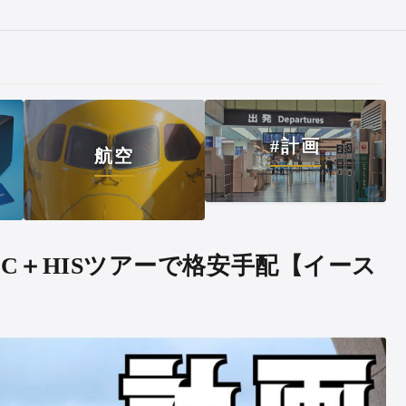
#計画
航空
CC＋HISツアーで格安手配【イース