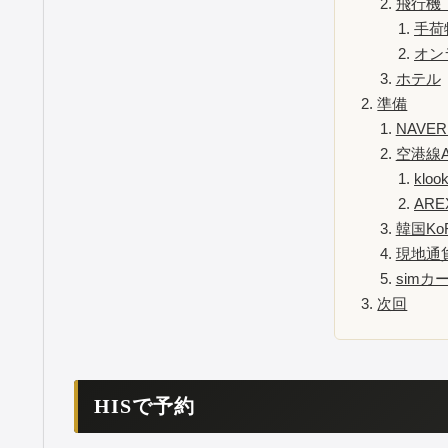
飛行機
手荷
オン
ホテル
準備
NAVE
空港線A
kloo
ARE
韓国KoR
現地通
simカ
次回
HISで予約