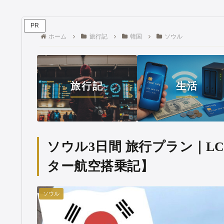
PR
ホーム
旅行記
韓国
ソウル
旅行記
生活
ソウル3日間 旅行プラン｜L
ター航空搭乗記】
ソウル