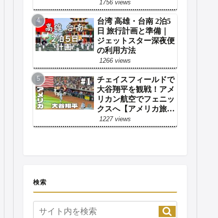
1756 views
台湾 高雄・台南 2泊5
日 旅行計画と準備｜
ジェットスター深夜便
の利用方法
1266 views
チェイスフィールドで
大谷翔平を観戦！アメ
リカン航空でフェニッ
クスへ【アメリカ旅行
1日目】
1227 views
検索