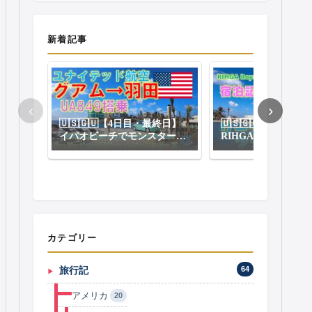
新着記事
‹
›
🇺🇸🇬🇺【4日目・最終日】
🇺🇸🇬🇺グアム旅
イパオビーチでモンスターバ
RIHGA Royal Lagu
ーガー、チャモロプレートを
Resort（リーガロ
食べてユナイテッド航空でグ
ーナグアム）クラブ
アム→羽田へUA849便搭乗
付き宿泊レポート
カテゴリー
旅行記
64
アメリカ
20