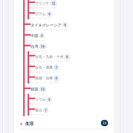
アリゾナ
11
グアム
9
タイ＆マレーシア
9
中国
5
台湾
18
台北・九份・十分
6
台北・基隆
7
高雄・台南
6
韓国
12
ソウル
5
釜山
7
生活
13