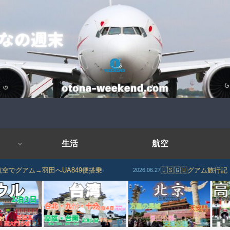
生活
航空
羽田へUA849便搭乗
›
🇺🇸🇬🇺グアム旅行記｜RIHGA 
2026.06.27