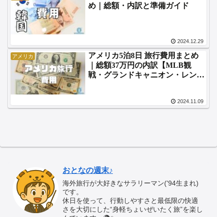
め｜総額・内訳と準備ガイド
2024.12.29
アメリカ5泊8日 旅行費用まとめ
アメリカ
｜総額37万円の内訳【MLB観
戦・グランドキャニオン・レンタ
カー】
2024.11.09
おとなの週末♪
海外旅行が大好きなサラリーマン('94生まれ)
です。
休日を使って、行動しやすさと最低限の快適
さを大切にした“身軽ちょいぜいたく旅”を楽し