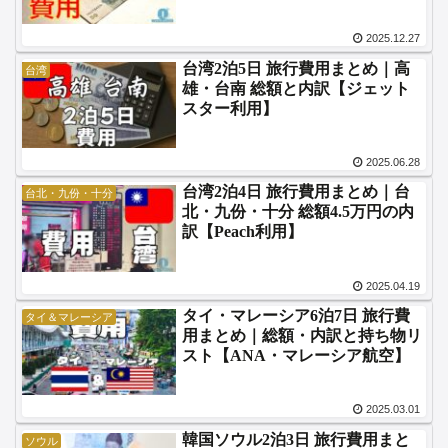
2025.12.27
台湾2泊5日 旅行費用まとめ｜高
台湾
雄・台南 総額と内訳【ジェット
スター利用】
2025.06.28
台湾2泊4日 旅行費用まとめ｜台
台北・九份・十分
北・九份・十分 総額4.5万円の内
訳【Peach利用】
2025.04.19
タイ・マレーシア6泊7日 旅行費
タイ＆マレーシア
用まとめ｜総額・内訳と持ち物リ
スト【ANA・マレーシア航空】
2025.03.01
韓国ソウル2泊3日 旅行費用まと
ソウル