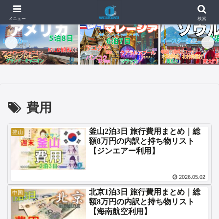
📰 新着記事
🇺🇸🇬🇺【4日目・最終日】イパオビーチでモンスターバーガー、
26.07.04
メニュー
検索
費用
釜山2泊3日 旅行費用まとめ｜総
釜山
額8万円の内訳と持ち物リスト
【ジンエアー利用】
2026.05.02
北京1泊3日 旅行費用まとめ｜総
中国
額8万円の内訳と持ち物リスト
【海南航空利用】