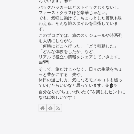
んでいます。🌍✨
バックパッカーほどストイックじゃないし、
ファーストクラスほど豪華じゃない。
でも、気軽に動けて、ちょっとした贅沢も味
わえる。そんな旅スタイルを目指していま
す。
このブログでは、旅のスケジュールや時系列
を大切にしながら、
「何時にどこへ行った」「どう移動した」
「どんな体験をしたか」など、
リアルで役立つ情報をシェアしていきます。
📅🗺️
そして、旅だけじゃなく、日々の生活をちょ
っと豊かにする工夫や、
休日の過ごし方、気になるモノやコトも綴っ
ていけたらいいなと思っています。☕🏠✨
自分なりの“ちょいぜいたく”を楽しむヒントに
なれば嬉しいです！