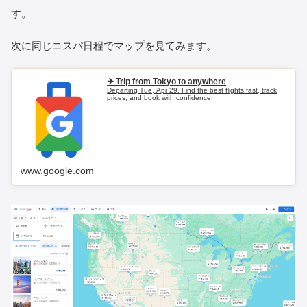
す。
次に同じコスパ日程でマップを見てみます。
✈ Trip from Tokyo to anywhere
Departing Tue, Apr 29. Find the best flights fast, track
prices, and book with confidence.
www.google.com