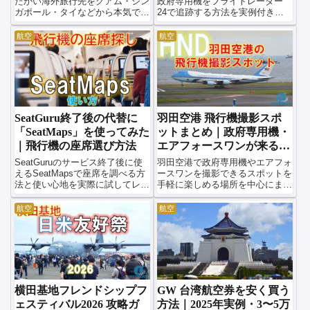
【2026年版】
たかい海外旅行先をグアム・シン
政府専用機をフライトレーダー
ガポール・タイなどから本気で比
24で追跡する方法を実例付きで
較検討しました。
解説します。
航空
航空
SeatGuru終了後の代替に
羽田空港 飛行機撮影スポ
「SeatMaps」を使ってみた
ットまとめ｜政府専用機・
｜飛行機の座席選び方法
エアフォースワンが来る場
所も解説
SeatGuruのサービス終了後に使
羽田空港で政府専用機やエアフォ
えるSeatMapsで座席を調べる方
ースワンを撮影できるスポットを
法と使い心地を実際に試してレポ
手軽に楽しめる場所を中心にまと
ートします。
めました。
航空
航空
横田基地フレンドシップフ
GW 台湾航空券を安く買う
ェスティバル2026 攻略ガ
方法｜2025年実例・3〜5万