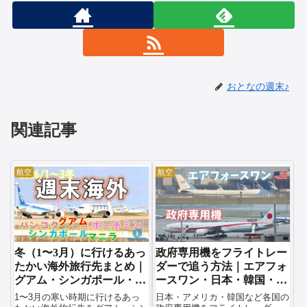
おとなの週末♪
関連記事
航空
航空
冬（1〜3月）に行けるあっ
政府専用機をフライトレー
たかい海外旅行先まとめ｜
ダーで追う方法｜エアフォ
グアム・シンガポール・タ
ースワン・日本・韓国・イ
イ・ベトナムを比較
タリア・フランス対応
1〜3月の寒い時期に行けるあっ
日本・アメリカ・韓国など各国の