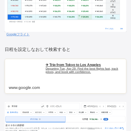
Googleフライト
日程を設定しなおして検索すると
✈ Trip from Tokyo to Los Angeles
Departing Tue, Apr 29. Find the best flights fast, track
prices, and book with confidence.
www.google.com