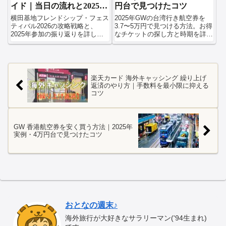
イド｜当日の流れと2025年
円台で見つけたコツ
振り返り
横田基地フレンドシップ・フェス
2025年GWの台湾行き航空券を
ティバル2026の攻略戦略と、
3.7〜5万円で見つける方法。お得
2025年参加の振り返りを詳しく
なチケットの探し方と時期を詳し
ご紹介します。
く解説します。
楽天カード 海外キャッシング 繰り上げ
返済のやり方｜手数料を最小限に抑える
コツ
GW 香港航空券を安く買う方法｜2025年
実例・4万円台で見つけたコツ
おとなの週末♪
海外旅行が大好きなサラリーマン('94生まれ)