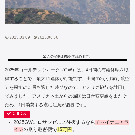
2025.03.09
2026.06.06
この記事は
約5分
で読めます。
2025年ゴールデンウィーク（GW）は、4日間の有給休暇を取
得することで、最大11連休が可能です。出発の2か月前は航空
券を探すのに最も適した時期なので、アメリカ旅行を計画し
てみました。アメリカ本土からの帰国は日付変更線をまたぐ
ため、1日消費する点に注意が必要です。
2025GWにロサンゼルス往復するなら
チャイナエアラ
イン
の乗り継ぎ便で
15万円
。