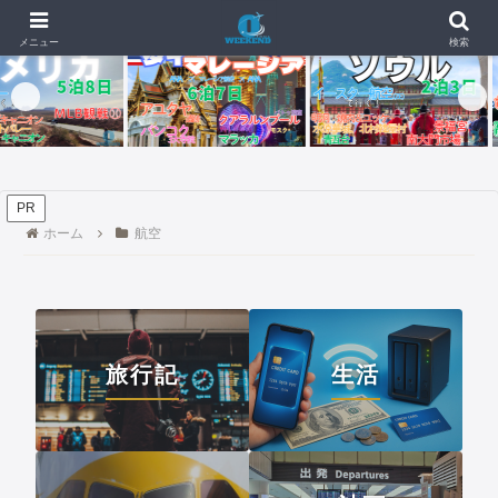
🇸🇬🇺【4日目・最終日】イパオビーチでモンスターバーガー、チャモロプレ
📰 新着記事
メニュー
検索
PR
ホーム
航空
旅行記
生活