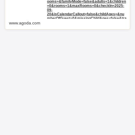
ooms=&familyMode=false&adults=1&children
=0&rooms=1&maxRooms=0&checkIn=2025-
09-
20&isCalendarCallout=false&childAges=&nu
mberOfGuest=0&missingChildAges=false&tra
vellerType=0&showReviewSubmissionEntry=f
www.agoda.com
alse¤cyCode=JPY&isFreeOccSearch=false&t
spTypes=2%2C16%2C8%2C-
1&los=2&searchrequestid=5c821eaf-ae45-
4306-9281-
7744f1c61bb9&ds=P39yX%2BPnrngsFvK4