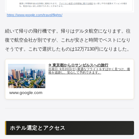
https://www.google.com/travel/flights/
続いて帰りの飛行機です。帰りはデルタ航空になります。往
復で航空会社が別ですが、これが安さと時間でベストになり
そうです。これで選択したものは12万7130円になりました。
✈ 東京都からロサンゼルスへの旅行
出発日: 9月20日(土) 最適なフライトをすばやく見つけ、価
格を追跡し、安心して予約できます。
www.google.com
ホテル選定とアクセス