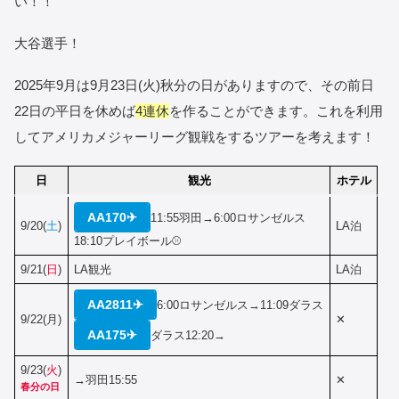
い！！
大谷選手！
2025年9月は9月23日(火)秋分の日がありますので、その前日
22日の平日を休めば
4連休
を作ることができます。これを利用
してアメリカメジャーリーグ観戦をするツアーを考えます！
日
観光
ホテル
AA170✈
11:55羽田→6:00ロサンゼルス
9/20(
土
)
LA泊
18:10プレイボール⚾
9/21(
日
)
LA観光
LA泊
AA2811✈
6:00ロサンゼルス→11:09ダラス
9/22(月)
✕
AA175✈
ダラス12:20→
9/23(
火
)
→羽田15:55
✕
春分の日