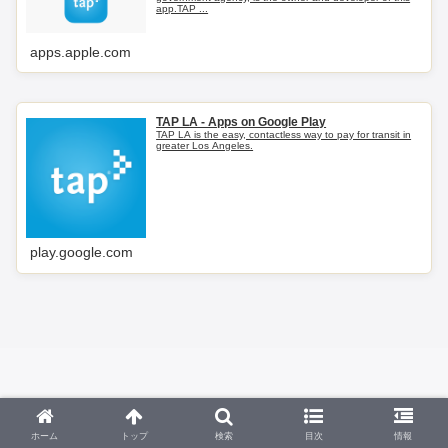
app.TAP ...
apps.apple.com
TAP LA - Apps on Google Play
TAP LA is the easy, contactless way to pay for transit in
greater Los Angeles.
play.google.com
ホーム
トップ
検索
目次
情報