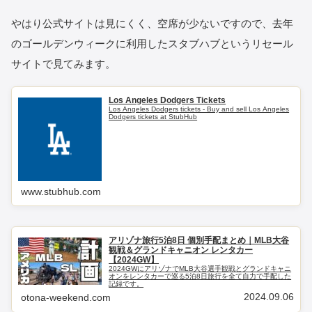
やはり公式サイトは見にくく、空席が少ないですので、去年
のゴールデンウィークに利用したスタブハブというリセール
サイトで見てみます。
Los Angeles Dodgers Tickets
Los Angeles Dodgers tickets - Buy and sell Los Angeles
Dodgers tickets at StubHub
www.stubhub.com
アリゾナ旅行5泊8日 個別手配まとめ｜MLB大谷
観戦＆グランドキャニオン レンタカー
【2024GW】
2024GWにアリゾナでMLB大谷選手観戦とグランドキャニ
オンをレンタカーで巡る5泊8日旅行を全て自力で手配した
記録です。
2024.09.06
otona-weekend.com