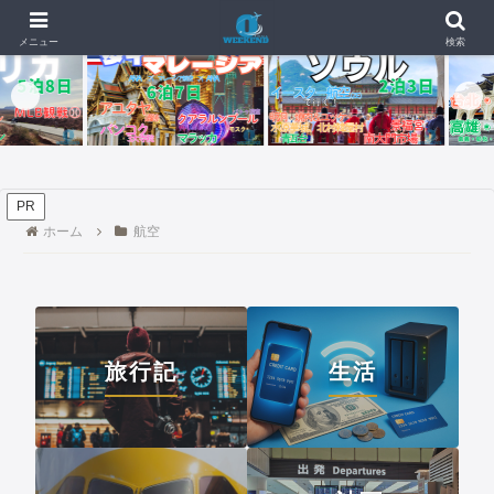
🇬🇺【4日目・最終日】イパオビーチでモンスターバーガー、チャモロプレー
📰 新着記事
メニュー
検索
PR
ホーム
航空
旅行記
生活