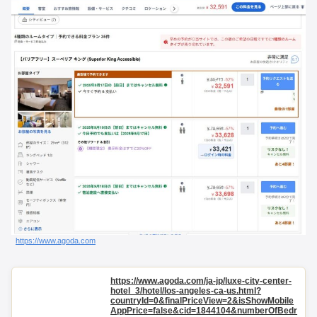
https://www.agoda.com
https://www.agoda.com/ja-jp/luxe-city-center-
hotel_3/hotel/los-angeles-ca-us.html?
countryId=0&finalPriceView=2&isShowMobile
AppPrice=false&cid=1844104&numberOfBedr