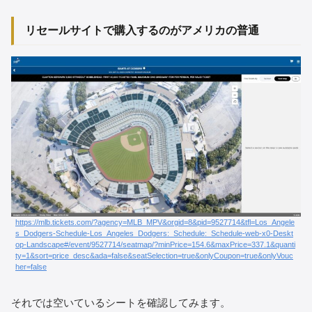
リセールサイトで購入するのがアメリカの普通
https://mlb.tickets.com/?agency=MLB_MPV&orgid=8&pid=9527714&tfl=Los_Angele
s_Dodgers-Schedule-Los_Angeles_Dodgers:_Schedule:_Schedule-web-x0-Deskt
op-Landscape#/event/9527714/seatmap/?minPrice=154.6&maxPrice=337.1&quanti
ty=1&sort=price_desc&ada=false&seatSelection=true&onlyCoupon=true&onlyVouc
her=false
それでは空いているシートを確認してみます。