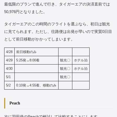
最低限のプランで進んで行き、タイガーエアの決済直前では
50,976円となりました。
タイガーエアのこの時間のフライトを選ぶなら、初日は観光
に充てられます。ただし、往路便は出発が早いので実質0日目
として前日移動がかかってしまいます。
4/28
前日移動のみ
4/29
5:25発→8:00着
観光〇
ホテル泊
4/30
観光〇
ホテル泊
5/1
観光〇
5/2
0:10発→4:55着、移動のみ
Peach
次に羽田発のPeachで検討して比較することにします。