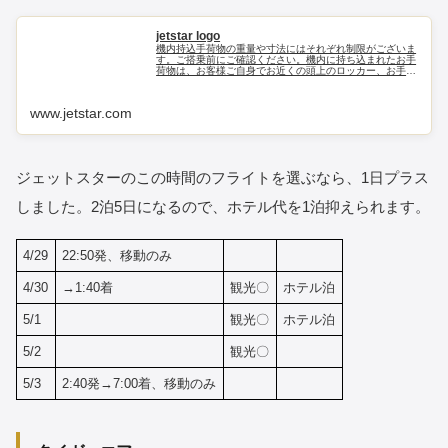
jetstar logo
機内持込手荷物の重量や寸法にはそれぞれ制限がございま
す。ご搭乗前にご確認ください。機内に持ち込まれたお手
荷物は、お客様ご自身でお近くの頭上のロッカー、お手回
り品は座席の下のスペースにご収納ください。
www.jetstar.com
ジェットスターのこの時間のフライトを選ぶなら、1日プラス
しました。2泊5日になるので、ホテル代を1泊抑えられます。
4/29
22:50発、移動のみ
4/30
→1:40着
観光〇
ホテル泊
5/1
観光〇
ホテル泊
5/2
観光〇
5/3
2:40発→7:00着、移動のみ