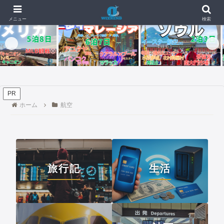
🇸🇬🇺【4日目・最終日】イパオビーチでモンスターバーガー、チャモロプレ
📰 新着記事
メニュー
検索
PR
ホーム
航空
旅行記
生活