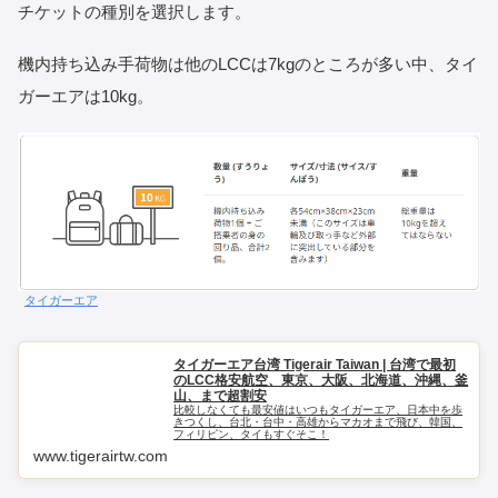
チケットの種別を選択します。
機内持ち込み手荷物は他のLCCは7kgのところが多い中、タイ
ガーエアは10kg。
タイガーエア
タイガーエア台湾 Tigerair Taiwan | 台湾で最初
のLCC格安航空、東京、大阪、北海道、沖縄、釜
山、まで超割安
比較しなくても最安値はいつもタイガーエア、日本中を歩
きつくし、台北・台中・高雄からマカオまで飛び、韓国、
フィリピン、タイもすぐそこ！
www.tigerairtw.com