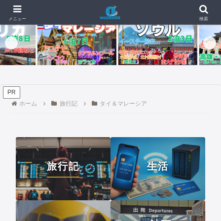
🇬🇺【4日目・最終日】イパオビーチでモンスターバーガー、チャモロプレート
📰 新着記事
メニュー
検索
PR
ホーム
旅行記
タイ＆マレーシア
旅行記
生活