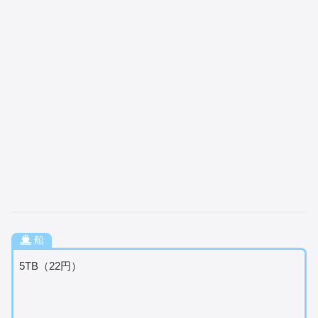
船
5TB（22円）