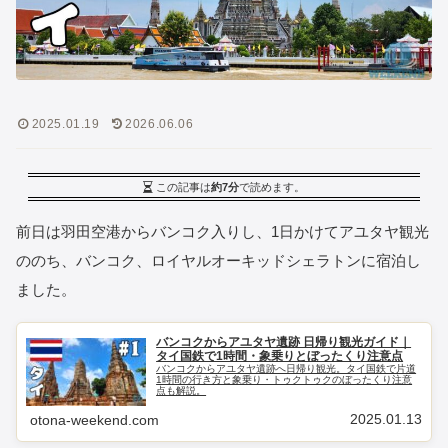
2025.01.19
2026.06.06
この記事は
約7分
で読めます。
前日は羽田空港からバンコク入りし、1日かけてアユタヤ観光
ののち、バンコク、ロイヤルオーキッドシェラトンに宿泊し
ました。
バンコクからアユタヤ遺跡 日帰り観光ガイド｜
タイ国鉄で1時間・象乗りとぼったくり注意点
バンコクからアユタヤ遺跡へ日帰り観光。タイ国鉄で片道
1時間の行き方と象乗り・トゥクトゥクのぼったくり注意
点も解説。
2025.01.13
otona-weekend.com