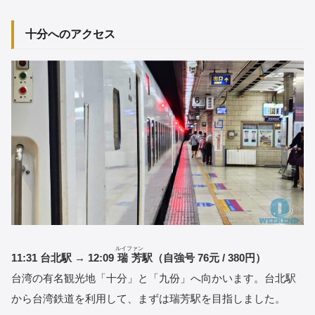
十分へのアクセス
ルイファン
11:31 台北駅 → 12:09
瑞芳
駅（自強号 76元 / 380円）
台湾の有名観光地「十分」と「九份」へ向かいます。台北駅
から台湾鉄道を利用して、まずは瑞芳駅を目指しました。