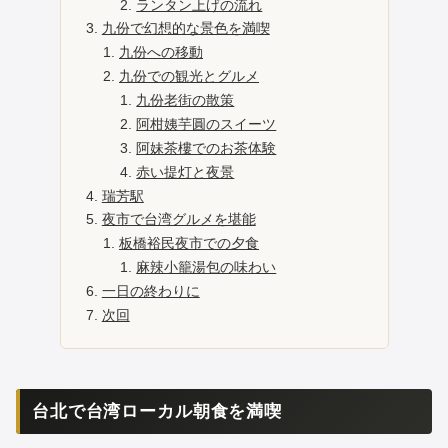
ランタン上げの流れ
九份で幻想的な景色を満喫
九份への移動
九份での観光とグルメ
九份老街の散策
阿柑姨芋圓のスイーツ
阿妹茶樓でのお茶体験
赤い提灯と夜景
瑞芳駅
夜市で台湾グルメを堪能
板橋裕民夜市での夕食
麻辣小籠湯包の味わい
一日の終わりに
次回
台北で台湾ローカル朝食を満喫