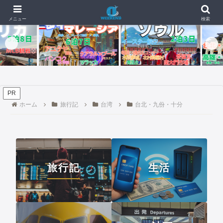
🇺【4日目・最終日】イパオビーチでモンスターバーガー、チャモロプレートを食
📰 新着記事
メニュー
検索
PR
ホーム
旅行記
台湾
台北・九份・十分
旅行記
生活