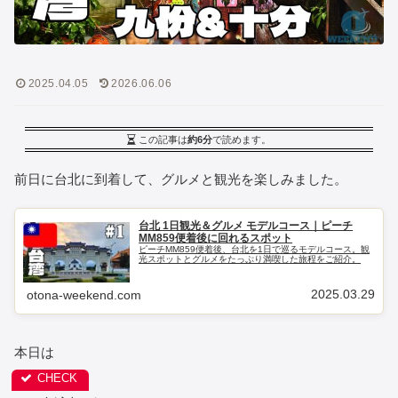
2025.04.05
2026.06.06
この記事は
約6分
で読めます。
前日に台北に到着して、グルメと観光を楽しみました。
台北 1日観光＆グルメ モデルコース｜ピーチ
MM859便着後に回れるスポット
ピーチMM859便着後、台北を1日で巡るモデルコース。観
光スポットとグルメをたっぷり満喫した旅程をご紹介。
2025.03.29
otona-weekend.com
本日は