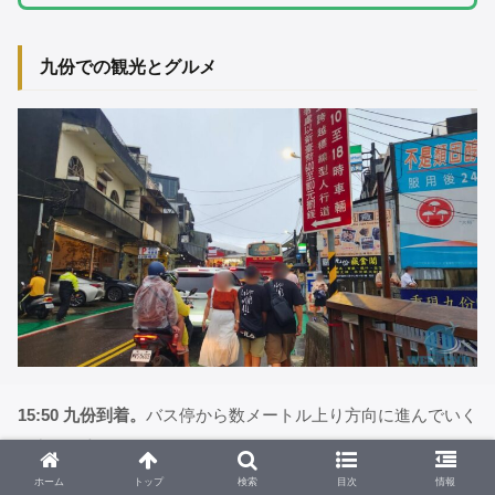
九份での観光とグルメ
15:50 九份到着。
バス停から数メートル上り方向に進んでいく
と九份の入口につきます。
ホーム
トップ
検索
目次
情報