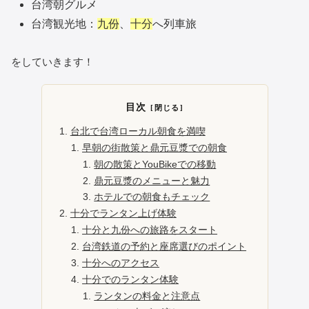
台湾朝グルメ
台湾観光地：
九份
、
十分
へ列車旅
をしていきます！
目次
台北で台湾ローカル朝食を満喫
早朝の街散策と鼎元豆漿での朝食
朝の散策とYouBikeでの移動
鼎元豆漿のメニューと魅力
ホテルでの朝食もチェック
十分でランタン上げ体験
十分と九份への旅路をスタート
台湾鉄道の予約と座席選びのポイント
十分へのアクセス
十分でのランタン体験
ランタンの料金と注意点